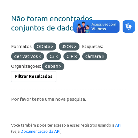
Não foram encontrados
conjuntos de dados
Formatos:
OData
JSON
Etiquetas:
derivativos
C3
CIP
câmara
Organizações:
deban
Filtrar Resultados
Por favor tente uma nova pesquisa.
Você também pode ter acesso a esses registros usando a
API
(veja
Documentação da API
).