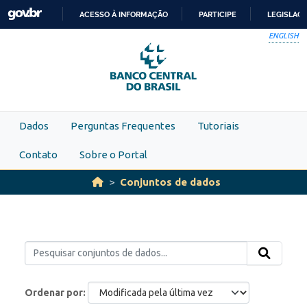
Skip to main content
ACESSO À INFORMAÇÃO
PARTICIPE
LEGISLAÇ
IR
ENGLISH
PARA
O
CONTEÚDO
Dados
Perguntas Frequentes
Tutoriais
Contato
Sobre o Portal
Conjuntos de dados
Ordenar por