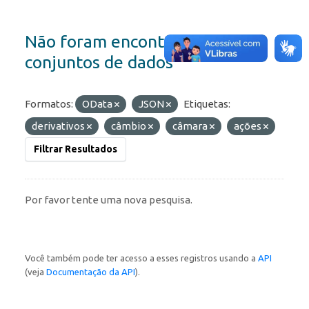
Não foram encontrados
conjuntos de dados
Formatos:
OData
JSON
Etiquetas:
derivativos
câmbio
câmara
ações
Filtrar Resultados
Por favor tente uma nova pesquisa.
Você também pode ter acesso a esses registros usando a
API
(veja
Documentação da API
).