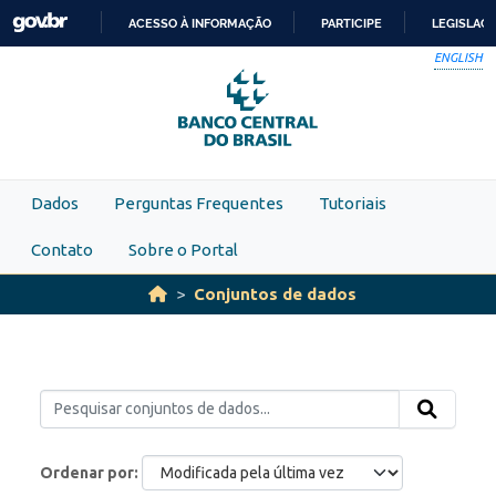
Skip to main content
ACESSO À INFORMAÇÃO
PARTICIPE
LEGISLAÇ
IR
ENGLISH
PARA
O
CONTEÚDO
Dados
Perguntas Frequentes
Tutoriais
Contato
Sobre o Portal
Conjuntos de dados
Ordenar por