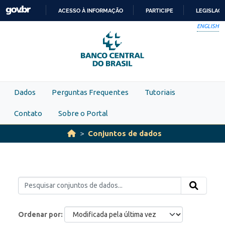
Skip to main content
ACESSO À INFORMAÇÃO
PARTICIPE
LEGISLAÇ
IR
ENGLISH
PARA
O
CONTEÚDO
Dados
Perguntas Frequentes
Tutoriais
Contato
Sobre o Portal
Conjuntos de dados
Ordenar por