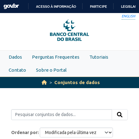
Skip to main content
ACESSO À INFORMAÇÃO
PARTICIPE
LEGISLAÇ
IR
ENGLISH
PARA
O
CONTEÚDO
Dados
Perguntas Frequentes
Tutoriais
Contato
Sobre o Portal
Conjuntos de dados
Ordenar por