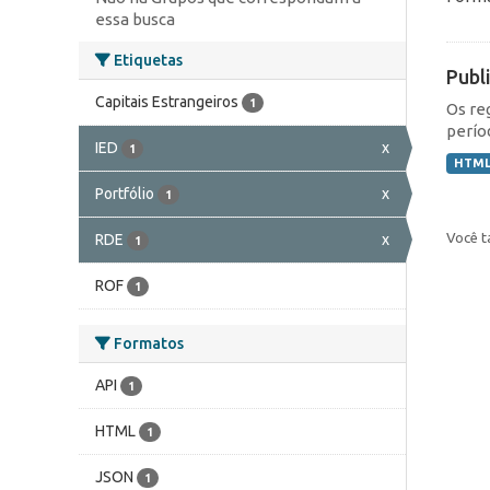
essa busca
Etiquetas
Publ
Capitais Estrangeiros
1
Os re
perío
IED
x
1
HTM
Portfólio
x
1
Você t
RDE
x
1
ROF
1
Formatos
API
1
HTML
1
JSON
1