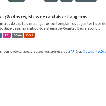
icação dos registros de capitais estrangeiros
gistros de capitais estrangeiros contemplam os seguintes tipos d
do data-base, no âmbito do sistema de Registro Declaratório...
L
API
OData
JSON
ambém pode ter acesso a esses registros usando a
API
(veja
Documentação d