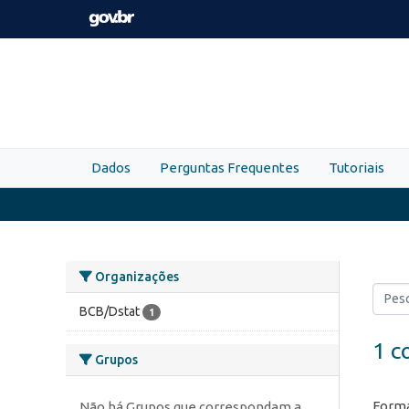
Skip to main content
Dados
Perguntas Frequentes
Tutoriais
Organizações
BCB/Dstat
1
1 c
Grupos
Forma
Não há Grupos que correspondam a