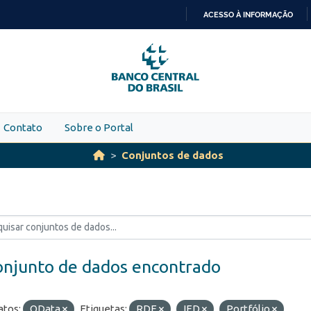
ACESSO À INFORMAÇÃO
IR
PARA
O
CONTEÚDO
Contato
Sobre o Portal
Conjuntos de dados
onjunto de dados encontrado
tos:
OData
Etiquetas:
RDE
IED
Portfólio