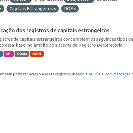
Capitais Estrangeiros
ROF
icação dos registros de capitais estrangeiros
gistros de capitais estrangeiros contemplam os seguintes tipos d
do data-base, no âmbito do sistema de Registro Declaratório...
L
API
OData
JSON
ambém pode ter acesso a esses registros usando a
API
(veja
Documentação d