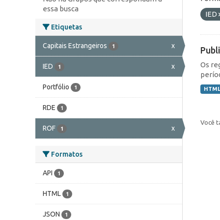
essa busca
IED
Etiquetas
Capitais Estrangeiros
x
1
Publ
Os re
IED
x
1
perío
Portfólio
1
HTM
RDE
1
Você t
ROF
x
1
Formatos
API
1
HTML
1
JSON
1