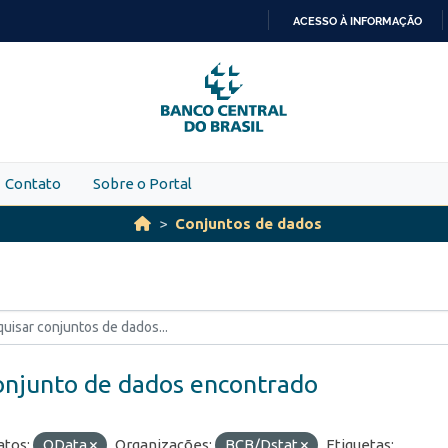
ACESSO À INFORMAÇÃO
IR
PARA
O
CONTEÚDO
Contato
Sobre o Portal
Conjuntos de dados
onjunto de dados encontrado
tos:
OData
Organizações:
BCB/Dstat
Etiquetas: