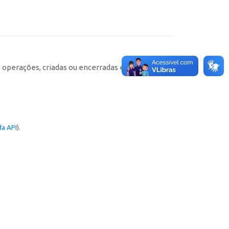
e operações, criadas ou encerradas em cada
a API
).