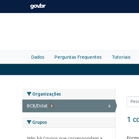
Skip to main content
Dados
Perguntas Frequentes
Tutoriais
Organizações
BCB/Dstat
x
1
1 c
Grupos
Forma
Não há Grupos que correspondam a