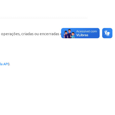
e operações, criadas ou encerradas em cada
a API
).