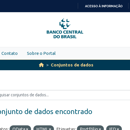
ACESSO À INFORMAÇÃO
IR
PARA
O
CONTEÚDO
Contato
Sobre o Portal
Conjuntos de dados
onjunto de dados encontrado
tos:
OData
HTML
Etiquetas:
Portfólio
IED