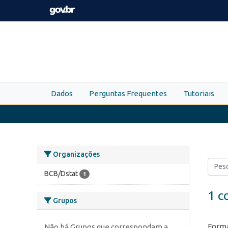
Skip to main content
Dados
Perguntas Frequentes
Tutoriais
Organizações
BCB/Dstat
1
1 c
Grupos
Forma
Não há Grupos que correspondam a