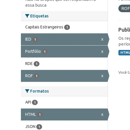
essa busca
RO
Etiquetas
Capitais Estrangeiros
1
Publ
Os re
IED
x
1
perío
Portfólio
x
1
HTM
RDE
1
Você t
ROF
x
1
Formatos
API
1
HTML
x
1
JSON
1