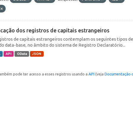
F
icação dos registros de capitais estrangeiros
gistros de capitais estrangeiros contemplam os seguintes tipos d
do data-base, no âmbito do sistema de Registro Declaratório...
L
API
OData
JSON
ambém pode ter acesso a esses registros usando a
API
(veja
Documentação d