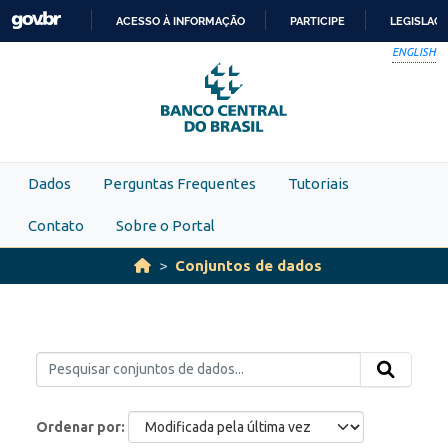
Skip to main content
ACESSO À INFORMAÇÃO
PARTICIPE
LEGISLAÇ
IR
ENGLISH
PARA
O
CONTEÚDO
Dados
Perguntas Frequentes
Tutoriais
Contato
Sobre o Portal
Conjuntos de dados
Ordenar por