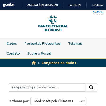
Skip to main content
ACESSO À INFORMAÇÃO
PARTICIPE
LEGISLAÇ
IR
ENGLISH
PARA
O
CONTEÚDO
Dados
Perguntas Frequentes
Tutoriais
Contato
Sobre o Portal
Conjuntos de dados
Ordenar por