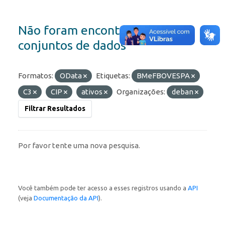
Não foram encontrados
conjuntos de dados
Formatos:
OData
Etiquetas:
BMeFBOVESPA
C3
CIP
ativos
Organizações:
deban
Filtrar Resultados
Por favor tente uma nova pesquisa.
Você também pode ter acesso a esses registros usando a
API
(veja
Documentação da API
).