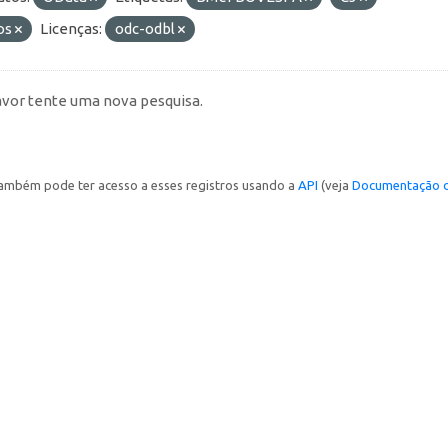
os
Licenças:
odc-odbl
avor tente uma nova pesquisa.
ambém pode ter acesso a esses registros usando a
API
(veja
Documentação d