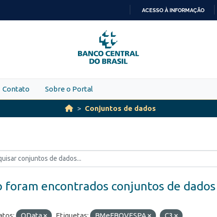
ACESSO À INFORMAÇÃO
IR
PARA
O
CONTEÚDO
Contato
Sobre o Portal
Conjuntos de dados
 foram encontrados conjuntos de dados
tos:
OData
Etiquetas:
BMeFBOVESPA
C3