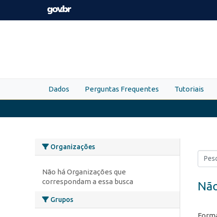
Skip to main content
Dados
Perguntas Frequentes
Tutoriais
Organizações
Não há Organizações que
correspondam a essa busca
Não
Grupos
Forma