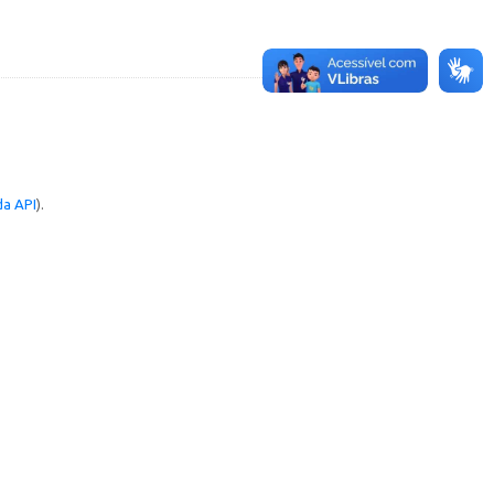
a API
).