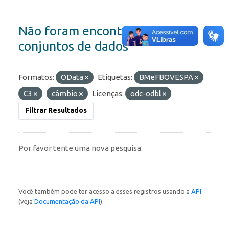
Não foram encontrados
conjuntos de dados
Formatos:
OData
Etiquetas:
BMeFBOVESPA
C3
câmbio
Licenças:
odc-odbl
Filtrar Resultados
Por favor tente uma nova pesquisa.
Você também pode ter acesso a esses registros usando a
API
(veja
Documentação da API
).