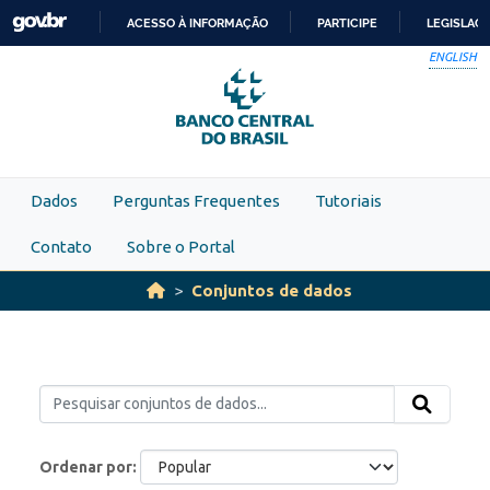
Skip to main content
ACESSO À INFORMAÇÃO
PARTICIPE
LEGISLAÇ
IR
ENGLISH
PARA
O
CONTEÚDO
Dados
Perguntas Frequentes
Tutoriais
Contato
Sobre o Portal
Conjuntos de dados
Ordenar por