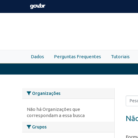
Skip to main content
Dados
Perguntas Frequentes
Tutoriais
Organizações
Não há Organizações que
correspondam a essa busca
Não
Grupos
Forma