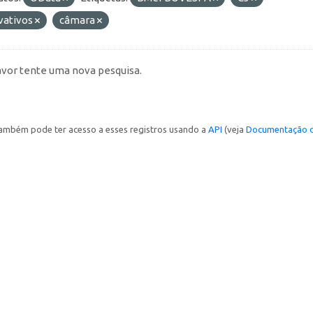
vativos
câmara
avor tente uma nova pesquisa.
ambém pode ter acesso a esses registros usando a
API
(veja
Documentação d