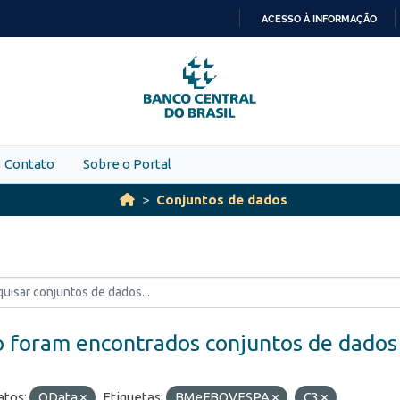
ACESSO À INFORMAÇÃO
IR
PARA
O
CONTEÚDO
Contato
Sobre o Portal
Conjuntos de dados
 foram encontrados conjuntos de dados
tos:
OData
Etiquetas:
BMeFBOVESPA
C3