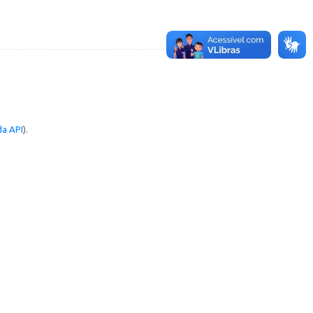
a API
).