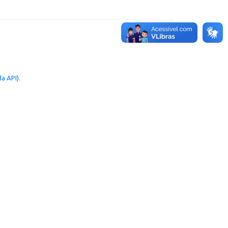
a API
).