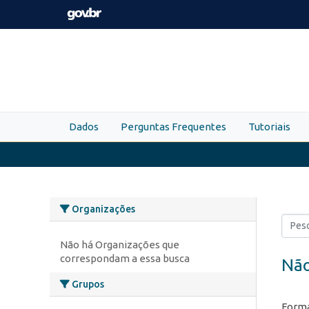
Skip to main content
Dados
Perguntas Frequentes
Tutoriais
Organizações
Não há Organizações que
correspondam a essa busca
Não
Grupos
Forma