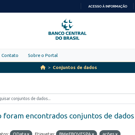
ACESSO À INFORMAÇÃO
IR
PARA
O
CONTEÚDO
Contato
Sobre o Portal
Conjuntos de dados
 foram encontrados conjuntos de dados
tos:
OData
Etiquetas:
BMeFBOVESPA
ações