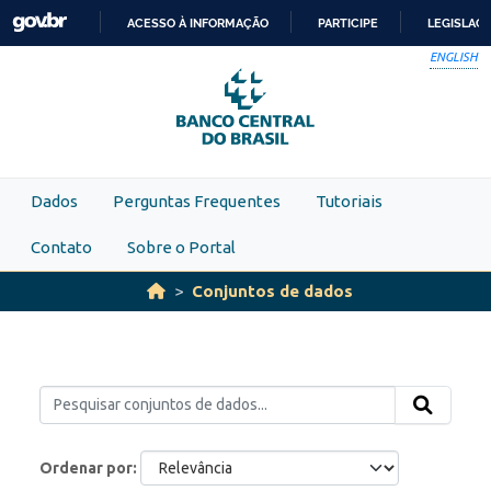
Skip to main content
ACESSO À INFORMAÇÃO
PARTICIPE
LEGISLAÇ
IR
ENGLISH
PARA
O
CONTEÚDO
Dados
Perguntas Frequentes
Tutoriais
Contato
Sobre o Portal
Conjuntos de dados
Ordenar por