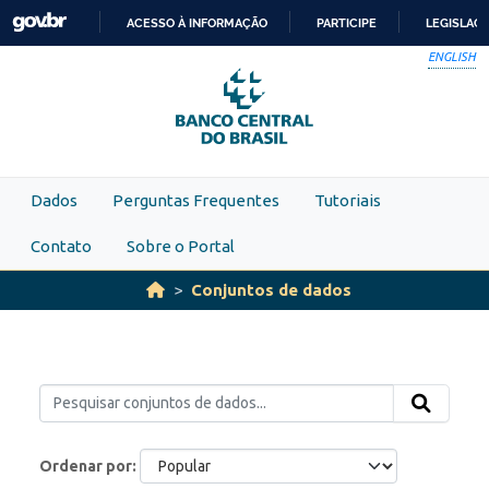
Skip to main content
ACESSO À INFORMAÇÃO
PARTICIPE
LEGISLAÇ
IR
ENGLISH
PARA
O
CONTEÚDO
Dados
Perguntas Frequentes
Tutoriais
Contato
Sobre o Portal
Conjuntos de dados
Ordenar por