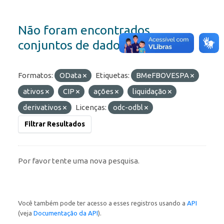
Não foram encontrados
conjuntos de dados
Formatos:
OData
Etiquetas:
BMeFBOVESPA
ativos
CIP
ações
liquidação
derivativos
Licenças:
odc-odbl
Filtrar Resultados
Por favor tente uma nova pesquisa.
Você também pode ter acesso a esses registros usando a
API
(veja
Documentação da API
).