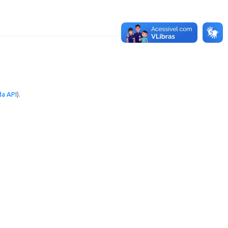
a API
).