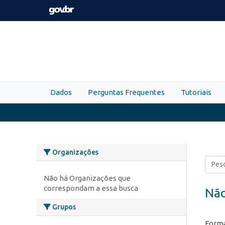
Skip to main content
Dados
Perguntas Frequentes
Tutoriais
Organizações
Não há Organizações que
correspondam a essa busca
Não
Grupos
Forma