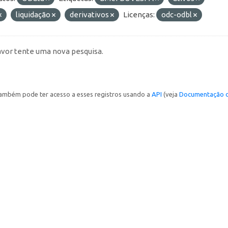
liquidação
derivativos
Licenças:
odc-odbl
avor tente uma nova pesquisa.
ambém pode ter acesso a esses registros usando a
API
(veja
Documentação d