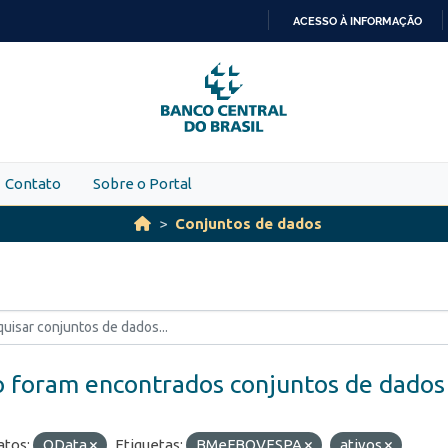
ACESSO À INFORMAÇÃO
IR
PARA
O
CONTEÚDO
Contato
Sobre o Portal
Conjuntos de dados
 foram encontrados conjuntos de dados
tos:
OData
Etiquetas:
BMeFBOVESPA
ativos