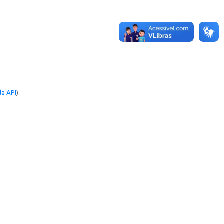
a API
).