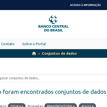
ACESSO À INFORMAÇÃO
IR
PARA
O
CONTEÚDO
Contato
Sobre o Portal
Conjuntos de dados
 foram encontrados conjuntos de dados
tos:
OData
Etiquetas:
BMeFBOVESPA
ativos