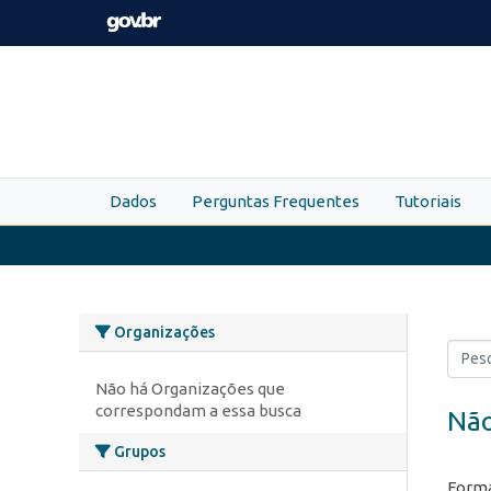
Skip to main content
Dados
Perguntas Frequentes
Tutoriais
Organizações
Não há Organizações que
correspondam a essa busca
Não
Grupos
Forma