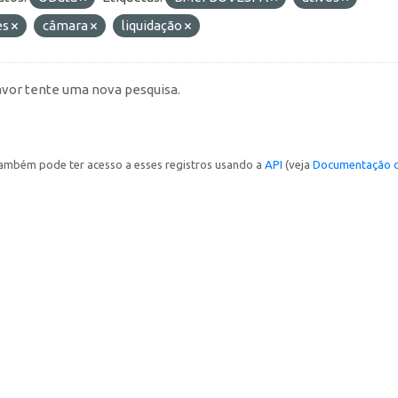
es
câmara
liquidação
avor tente uma nova pesquisa.
ambém pode ter acesso a esses registros usando a
API
(veja
Documentação d