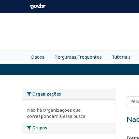
Skip to main content
Dados
Perguntas Frequentes
Tutoriais
Organizações
Não há Organizações que
correspondam a essa busca
Não
Grupos
Forma