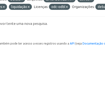
es
liquidação
Licenças:
odc-odbl
Organizações:
deb
avor tente uma nova pesquisa.
ambém pode ter acesso a esses registros usando a
API
(veja
Documentação d