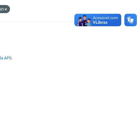
an
a API
).