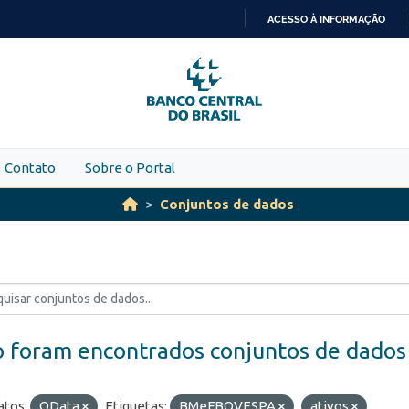
ACESSO À INFORMAÇÃO
IR
PARA
O
CONTEÚDO
Contato
Sobre o Portal
Conjuntos de dados
 foram encontrados conjuntos de dados
tos:
OData
Etiquetas:
BMeFBOVESPA
ativos