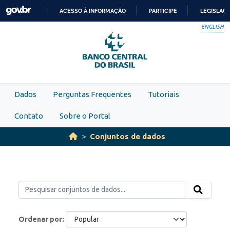
Skip to main content
ACESSO À INFORMAÇÃO
PARTICIPE
LEGISLAÇ
IR
ENGLISH
PARA
O
CONTEÚDO
Dados
Perguntas Frequentes
Tutoriais
Contato
Sobre o Portal
Conjuntos de dados
Ordenar por