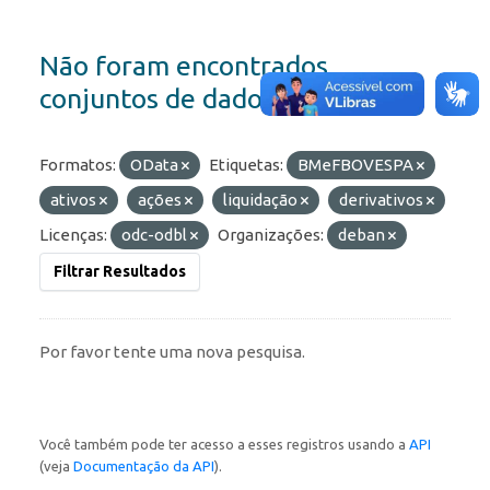
Não foram encontrados
conjuntos de dados
Formatos:
OData
Etiquetas:
BMeFBOVESPA
ativos
ações
liquidação
derivativos
Licenças:
odc-odbl
Organizações:
deban
Filtrar Resultados
Por favor tente uma nova pesquisa.
Você também pode ter acesso a esses registros usando a
API
(veja
Documentação da API
).