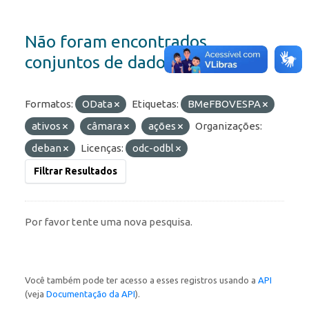
Não foram encontrados
conjuntos de dados
Formatos:
OData
Etiquetas:
BMeFBOVESPA
ativos
câmara
ações
Organizações:
deban
Licenças:
odc-odbl
Filtrar Resultados
Por favor tente uma nova pesquisa.
Você também pode ter acesso a esses registros usando a
API
(veja
Documentação da API
).