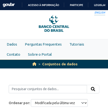
Skip to main content
ACESSO À INFORMAÇÃO
PARTICIPE
LEGISLAÇ
IR
ENGLISH
PARA
O
CONTEÚDO
Dados
Perguntas Frequentes
Tutoriais
Contato
Sobre o Portal
Conjuntos de dados
Ordenar por