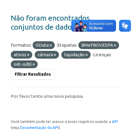
Não foram encontrados
conjuntos de dados
Formatos:
OData
Etiquetas:
BMeFBOVESPA
ativos
câmara
liquidação
Licenças:
odc-odbl
Filtrar Resultados
Por favor tente uma nova pesquisa.
Você também pode ter acesso a esses registros usando a
API
(veja
Documentação da API
).