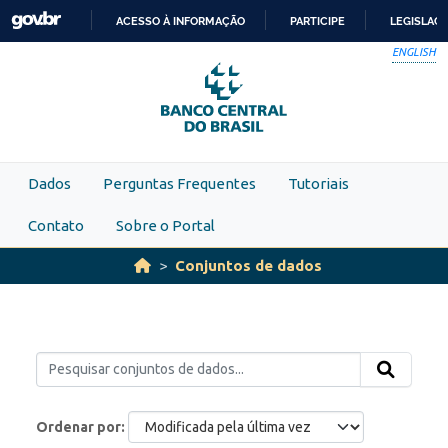
Skip to main content
ACESSO À INFORMAÇÃO
PARTICIPE
LEGISLAÇ
IR
ENGLISH
PARA
O
CONTEÚDO
Dados
Perguntas Frequentes
Tutoriais
Contato
Sobre o Portal
Conjuntos de dados
Ordenar por