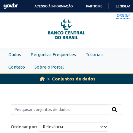
Skip to main content
ACESSO À INFORMAÇÃO
PARTICIPE
LEGISLAÇ
IR
ENGLISH
PARA
O
CONTEÚDO
Dados
Perguntas Frequentes
Tutoriais
Contato
Sobre o Portal
Conjuntos de dados
Ordenar por