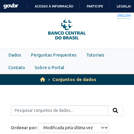
Skip to main content
ACESSO À INFORMAÇÃO
PARTICIPE
LEGISLAÇ
IR
ENGLISH
PARA
O
CONTEÚDO
Dados
Perguntas Frequentes
Tutoriais
Contato
Sobre o Portal
Conjuntos de dados
Ordenar por