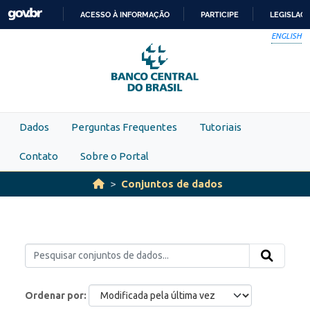
Skip to main content
ACESSO À INFORMAÇÃO
PARTICIPE
LEGISLAÇ
IR
ENGLISH
PARA
O
CONTEÚDO
Dados
Perguntas Frequentes
Tutoriais
Contato
Sobre o Portal
Conjuntos de dados
Ordenar por