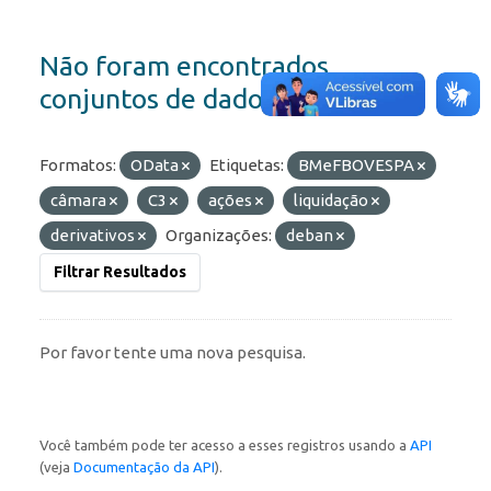
Não foram encontrados
conjuntos de dados
Formatos:
OData
Etiquetas:
BMeFBOVESPA
câmara
C3
ações
liquidação
derivativos
Organizações:
deban
Filtrar Resultados
Por favor tente uma nova pesquisa.
Você também pode ter acesso a esses registros usando a
API
(veja
Documentação da API
).