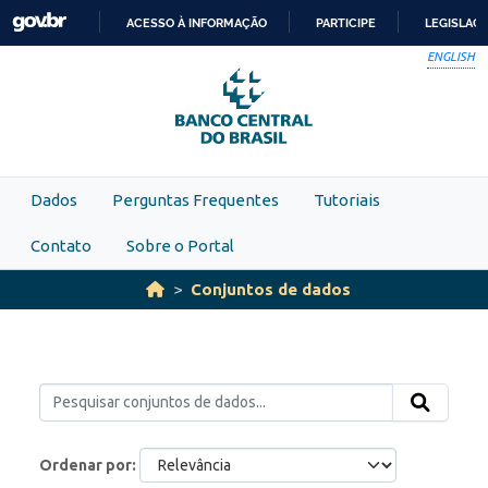
Skip to main content
ACESSO À INFORMAÇÃO
PARTICIPE
LEGISLAÇ
IR
ENGLISH
PARA
O
CONTEÚDO
Dados
Perguntas Frequentes
Tutoriais
Contato
Sobre o Portal
Conjuntos de dados
Ordenar por