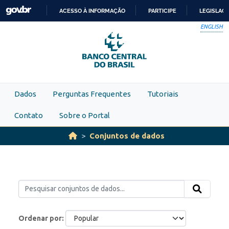
Skip to main content
ACESSO À INFORMAÇÃO
PARTICIPE
LEGISLAÇ
IR
ENGLISH
PARA
O
CONTEÚDO
Dados
Perguntas Frequentes
Tutoriais
Contato
Sobre o Portal
Conjuntos de dados
Ordenar por