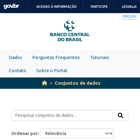
Skip to main content
ACESSO À INFORMAÇÃO
PARTICIPE
LEGISLAÇ
IR
ENGLISH
PARA
O
CONTEÚDO
Dados
Perguntas Frequentes
Tutoriais
Contato
Sobre o Portal
Conjuntos de dados
Ordenar por