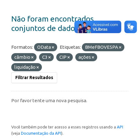
Não foram encontrados
conjuntos de dados
Formatos:
OData
Etiquetas:
BMeFBOVESPA
câmbio
C3
CIP
ações
liquidação
Filtrar Resultados
Por favor tente uma nova pesquisa.
Você também pode ter acesso a esses registros usando a
API
(veja
Documentação da API
).