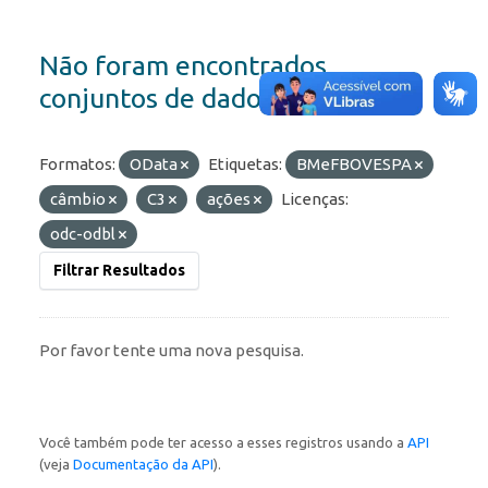
Não foram encontrados
conjuntos de dados
Formatos:
OData
Etiquetas:
BMeFBOVESPA
câmbio
C3
ações
Licenças:
odc-odbl
Filtrar Resultados
Por favor tente uma nova pesquisa.
Você também pode ter acesso a esses registros usando a
API
(veja
Documentação da API
).