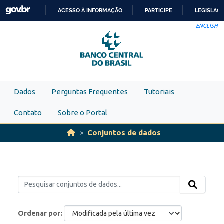
Skip to main content
ACESSO À INFORMAÇÃO
PARTICIPE
LEGISLAÇ
IR
ENGLISH
PARA
O
CONTEÚDO
Dados
Perguntas Frequentes
Tutoriais
Contato
Sobre o Portal
Conjuntos de dados
Ordenar por