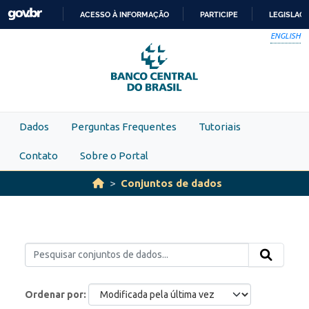
Skip to main content
ACESSO À INFORMAÇÃO
PARTICIPE
LEGISLAÇ
IR
ENGLISH
PARA
O
CONTEÚDO
Dados
Perguntas Frequentes
Tutoriais
Contato
Sobre o Portal
Conjuntos de dados
Ordenar por