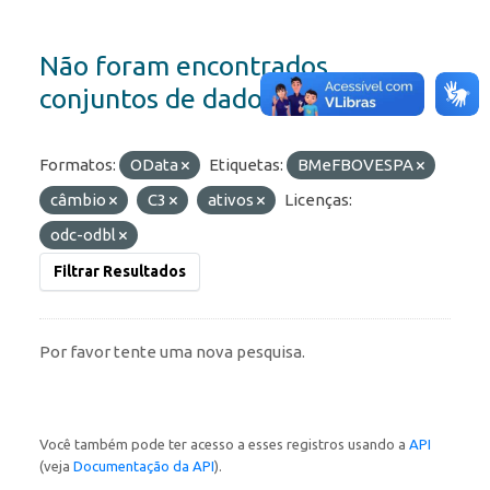
Não foram encontrados
conjuntos de dados
Formatos:
OData
Etiquetas:
BMeFBOVESPA
câmbio
C3
ativos
Licenças:
odc-odbl
Filtrar Resultados
Por favor tente uma nova pesquisa.
Você também pode ter acesso a esses registros usando a
API
(veja
Documentação da API
).