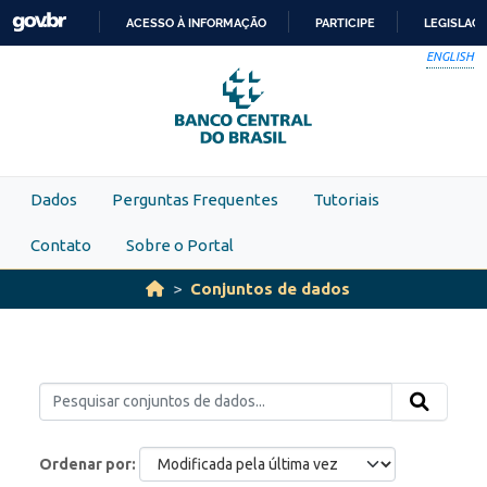
Skip to main content
ACESSO À INFORMAÇÃO
PARTICIPE
LEGISLAÇ
IR
ENGLISH
PARA
O
CONTEÚDO
Dados
Perguntas Frequentes
Tutoriais
Contato
Sobre o Portal
Conjuntos de dados
Ordenar por