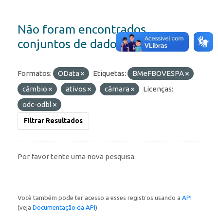
Não foram encontrados
conjuntos de dados
Formatos:
OData
Etiquetas:
BMeFBOVESPA
câmbio
ativos
câmara
Licenças:
odc-odbl
Filtrar Resultados
Por favor tente uma nova pesquisa.
Você também pode ter acesso a esses registros usando a
API
(veja
Documentação da API
).