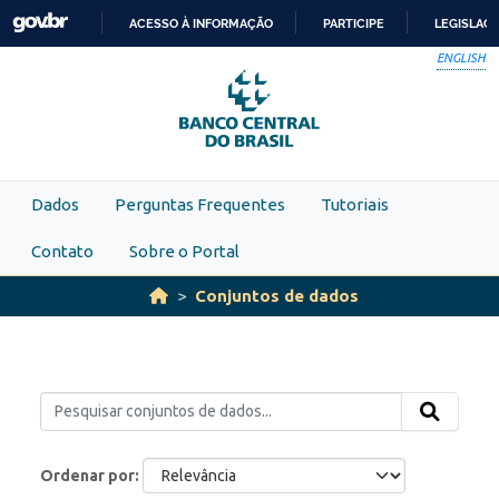
Skip to main content
ACESSO À INFORMAÇÃO
PARTICIPE
LEGISLAÇ
IR
ENGLISH
PARA
O
CONTEÚDO
Dados
Perguntas Frequentes
Tutoriais
Contato
Sobre o Portal
Conjuntos de dados
Ordenar por