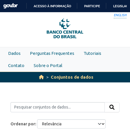
Skip to main content
ACESSO À INFORMAÇÃO
PARTICIPE
LEGISLAÇ
IR
ENGLISH
PARA
O
CONTEÚDO
Dados
Perguntas Frequentes
Tutoriais
Contato
Sobre o Portal
Conjuntos de dados
Ordenar por