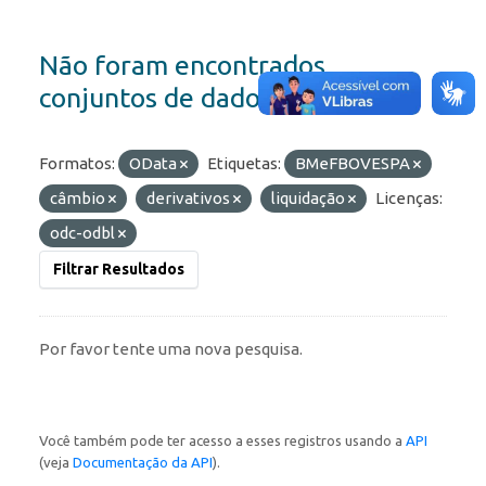
Não foram encontrados
conjuntos de dados
Formatos:
OData
Etiquetas:
BMeFBOVESPA
câmbio
derivativos
liquidação
Licenças:
odc-odbl
Filtrar Resultados
Por favor tente uma nova pesquisa.
Você também pode ter acesso a esses registros usando a
API
(veja
Documentação da API
).