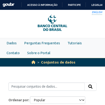
Skip to main content
ACESSO À INFORMAÇÃO
PARTICIPE
LEGISLAÇ
IR
ENGLISH
PARA
O
CONTEÚDO
Dados
Perguntas Frequentes
Tutoriais
Contato
Sobre o Portal
Conjuntos de dados
Ordenar por