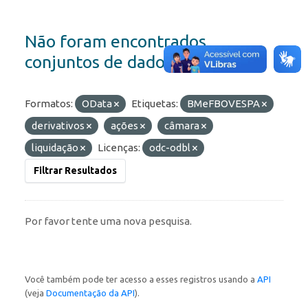
Não foram encontrados
conjuntos de dados
Formatos:
OData
Etiquetas:
BMeFBOVESPA
derivativos
ações
câmara
liquidação
Licenças:
odc-odbl
Filtrar Resultados
Por favor tente uma nova pesquisa.
Você também pode ter acesso a esses registros usando a
API
(veja
Documentação da API
).