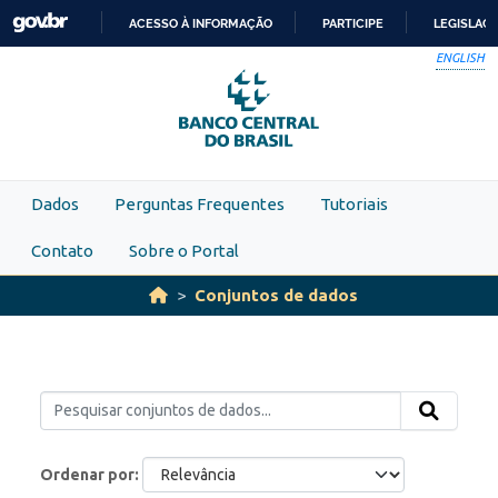
Skip to main content
ACESSO À INFORMAÇÃO
PARTICIPE
LEGISLAÇ
IR
ENGLISH
PARA
O
CONTEÚDO
Dados
Perguntas Frequentes
Tutoriais
Contato
Sobre o Portal
Conjuntos de dados
Ordenar por