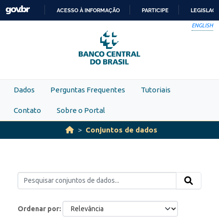
Skip to main content
ACESSO À INFORMAÇÃO
PARTICIPE
LEGISLAÇ
IR
ENGLISH
PARA
O
CONTEÚDO
Dados
Perguntas Frequentes
Tutoriais
Contato
Sobre o Portal
Conjuntos de dados
Ordenar por