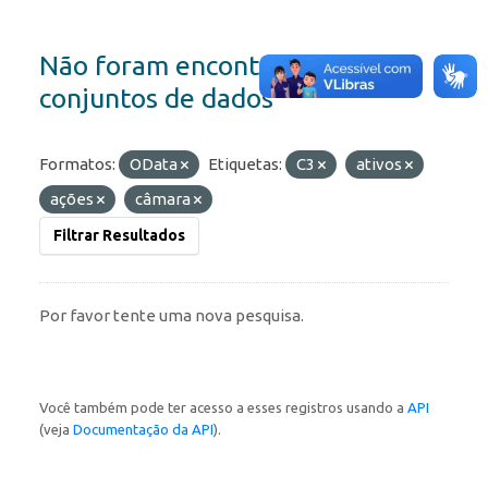
Não foram encontrados
conjuntos de dados
Formatos:
OData
Etiquetas:
C3
ativos
ações
câmara
Filtrar Resultados
Por favor tente uma nova pesquisa.
Você também pode ter acesso a esses registros usando a
API
(veja
Documentação da API
).