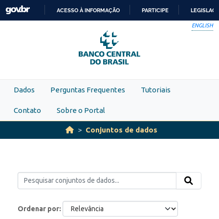
Skip to main content
ACESSO À INFORMAÇÃO
PARTICIPE
LEGISLAÇ
IR
ENGLISH
PARA
O
CONTEÚDO
Dados
Perguntas Frequentes
Tutoriais
Contato
Sobre o Portal
Conjuntos de dados
Ordenar por