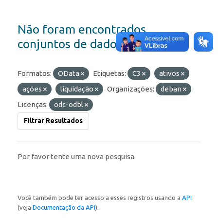
Não foram encontrados
conjuntos de dados
Formatos:
OData
Etiquetas:
C3
ativos
ações
liquidação
Organizações:
deban
Licenças:
odc-odbl
Filtrar Resultados
Por favor tente uma nova pesquisa.
Você também pode ter acesso a esses registros usando a
API
(veja
Documentação da API
).