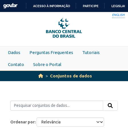
Skip to main content
ACESSO À INFORMAÇÃO
PARTICIPE
LEGISLAÇ
IR
ENGLISH
PARA
O
CONTEÚDO
Dados
Perguntas Frequentes
Tutoriais
Contato
Sobre o Portal
Conjuntos de dados
Ordenar por