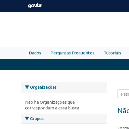
Skip to main content
Dados
Perguntas Frequentes
Tutoriais
Organizações
Não há Organizações que
correspondam a essa busca
Não
Grupos
Forma