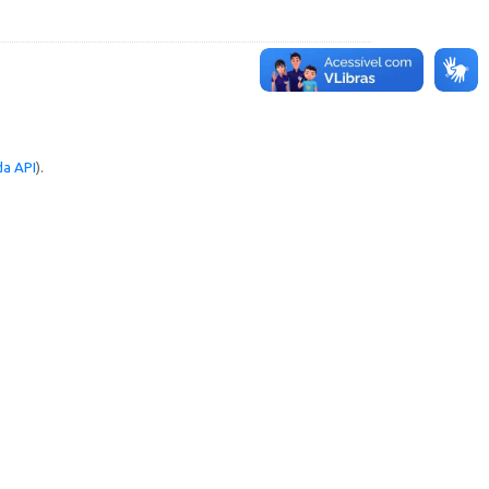
a API
).