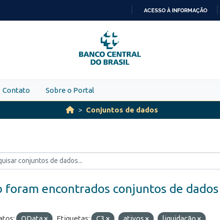
ACESSO À INFORMAÇÃO
IR
PARA
O
CONTEÚDO
Contato
Sobre o Portal
Conjuntos de dados
 foram encontrados conjuntos de dados
tos:
OData
Etiquetas:
C3
ativos
liquidação