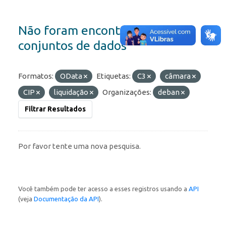
Não foram encontrados
conjuntos de dados
Formatos:
OData
Etiquetas:
C3
câmara
CIP
liquidação
Organizações:
deban
Filtrar Resultados
Por favor tente uma nova pesquisa.
Você também pode ter acesso a esses registros usando a
API
(veja
Documentação da API
).