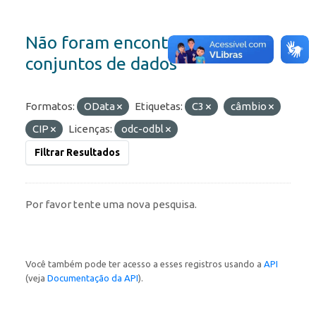
Não foram encontrados
conjuntos de dados
Formatos:
OData
Etiquetas:
C3
câmbio
CIP
Licenças:
odc-odbl
Filtrar Resultados
Por favor tente uma nova pesquisa.
Você também pode ter acesso a esses registros usando a
API
(veja
Documentação da API
).