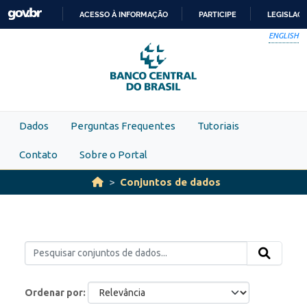
Skip to main content
ACESSO À INFORMAÇÃO
PARTICIPE
LEGISLAÇ
IR
ENGLISH
PARA
O
CONTEÚDO
Dados
Perguntas Frequentes
Tutoriais
Contato
Sobre o Portal
Conjuntos de dados
Ordenar por