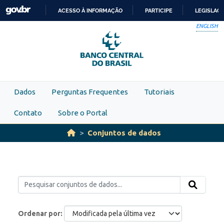
Skip to main content
ACESSO À INFORMAÇÃO
PARTICIPE
LEGISLAÇ
IR
ENGLISH
PARA
O
CONTEÚDO
Dados
Perguntas Frequentes
Tutoriais
Contato
Sobre o Portal
Conjuntos de dados
Ordenar por