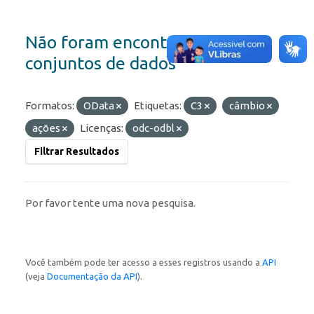
Não foram encontrados
conjuntos de dados
Formatos:
OData
Etiquetas:
C3
câmbio
ações
Licenças:
odc-odbl
Filtrar Resultados
Por favor tente uma nova pesquisa.
Você também pode ter acesso a esses registros usando a
API
(veja
Documentação da API
).