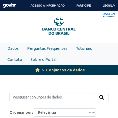
Skip to main content
ACESSO À INFORMAÇÃO
PARTICIPE
LEGISLAÇ
IR
ENGLISH
PARA
O
CONTEÚDO
Dados
Perguntas Frequentes
Tutoriais
Contato
Sobre o Portal
Conjuntos de dados
Ordenar por