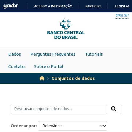
Skip to main content
ACESSO À INFORMAÇÃO
PARTICIPE
LEGISLAÇ
IR
ENGLISH
PARA
O
CONTEÚDO
Dados
Perguntas Frequentes
Tutoriais
Contato
Sobre o Portal
Conjuntos de dados
Ordenar por