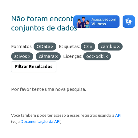
Não foram encontrados
conjuntos de dados
Formatos:
OData
Etiquetas:
C3
câmbio
ativos
câmara
Licenças:
odc-odbl
Filtrar Resultados
Por favor tente uma nova pesquisa.
Você também pode ter acesso a esses registros usando a
API
(veja
Documentação da API
).