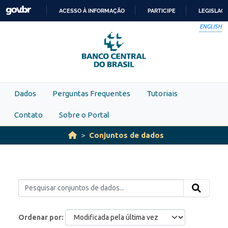
Skip to main content
ACESSO À INFORMAÇÃO
PARTICIPE
LEGISLAÇ
IR
ENGLISH
PARA
O
CONTEÚDO
Dados
Perguntas Frequentes
Tutoriais
Contato
Sobre o Portal
Conjuntos de dados
Ordenar por