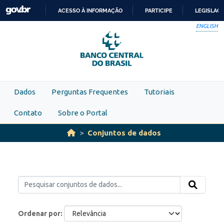
Skip to main content
ACESSO À INFORMAÇÃO
PARTICIPE
LEGISLAÇ
IR
ENGLISH
PARA
O
CONTEÚDO
Dados
Perguntas Frequentes
Tutoriais
Contato
Sobre o Portal
Conjuntos de dados
Ordenar por