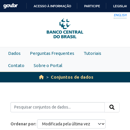
Skip to main content
ACESSO À INFORMAÇÃO
PARTICIPE
LEGISLAÇ
IR
ENGLISH
PARA
O
CONTEÚDO
Dados
Perguntas Frequentes
Tutoriais
Contato
Sobre o Portal
Conjuntos de dados
Ordenar por