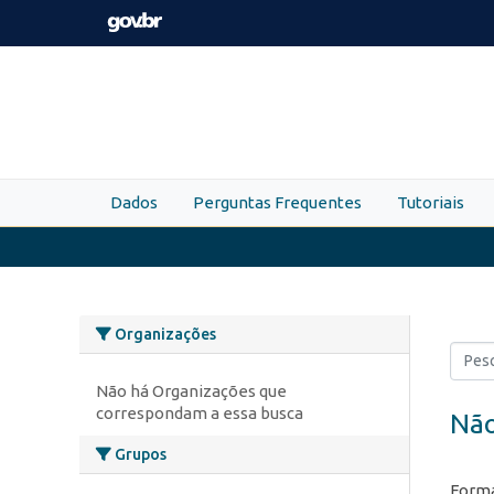
Skip to main content
Dados
Perguntas Frequentes
Tutoriais
Organizações
Não há Organizações que
correspondam a essa busca
Não
Grupos
Forma