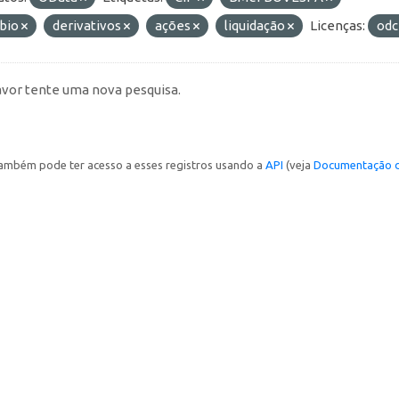
bio
derivativos
ações
liquidação
Licenças:
odc
avor tente uma nova pesquisa.
ambém pode ter acesso a esses registros usando a
API
(veja
Documentação d