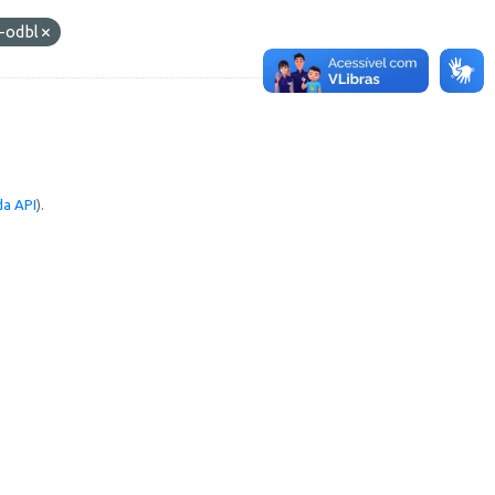
-odbl
a API
).