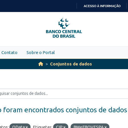
ACESSO À INFORMAÇÃO
IR
PARA
O
CONTEÚDO
Contato
Sobre o Portal
Conjuntos de dados
 foram encontrados conjuntos de dados
tos:
OData
Etiquetas:
CIP
BMeFBOVESPA