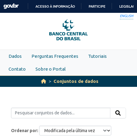
Skip to main content
ACESSO À INFORMAÇÃO
PARTICIPE
LEGISLAÇ
IR
ENGLISH
PARA
O
CONTEÚDO
Dados
Perguntas Frequentes
Tutoriais
Contato
Sobre o Portal
Conjuntos de dados
Ordenar por