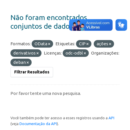
Não foram encontrados
conjuntos de dados
Formatos:
OData
Etiquetas:
CIP
ações
derivativos
Licenças:
odc-odbl
Organizações:
deban
Filtrar Resultados
Por favor tente uma nova pesquisa.
Você também pode ter acesso a esses registros usando a
API
(veja
Documentação da API
).