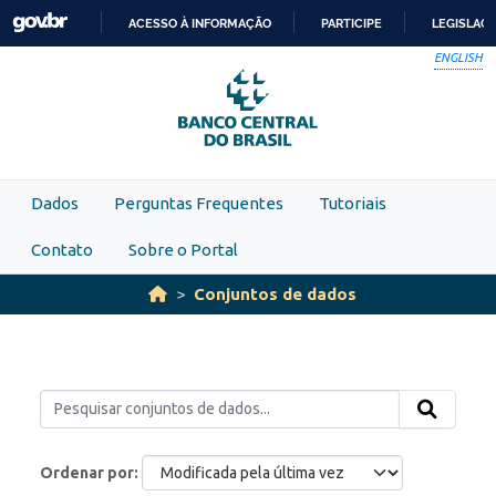
Skip to main content
ACESSO À INFORMAÇÃO
PARTICIPE
LEGISLAÇ
IR
ENGLISH
PARA
O
CONTEÚDO
Dados
Perguntas Frequentes
Tutoriais
Contato
Sobre o Portal
Conjuntos de dados
Ordenar por