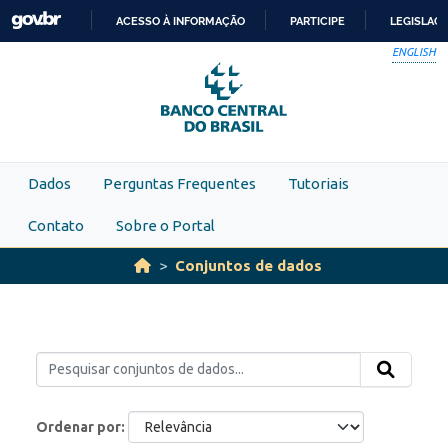
Skip to main content
ACESSO À INFORMAÇÃO
PARTICIPE
LEGISLAÇ
IR
ENGLISH
PARA
O
CONTEÚDO
Dados
Perguntas Frequentes
Tutoriais
Contato
Sobre o Portal
Conjuntos de dados
Ordenar por